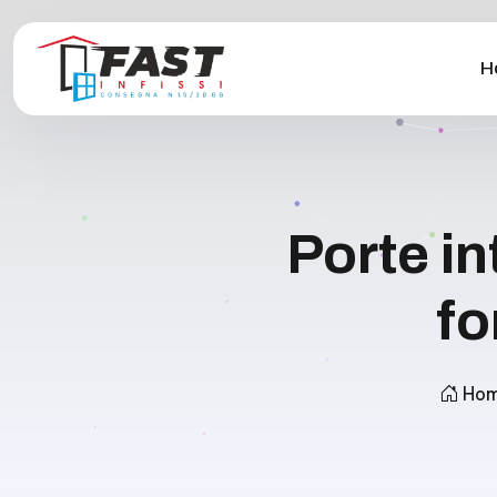
H
Porte in
fo
Ho