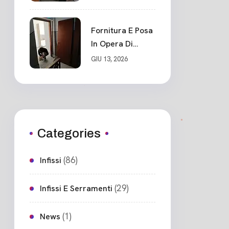
Blindato Classe 3
Sicurezza
Cadimare
Fornitura E Posa
In Opera Di
Nuovo Portone
GIU 13, 2026
Blindato
Ceparana
Categories
(86)
Infissi
(29)
Infissi E Serramenti
(1)
News