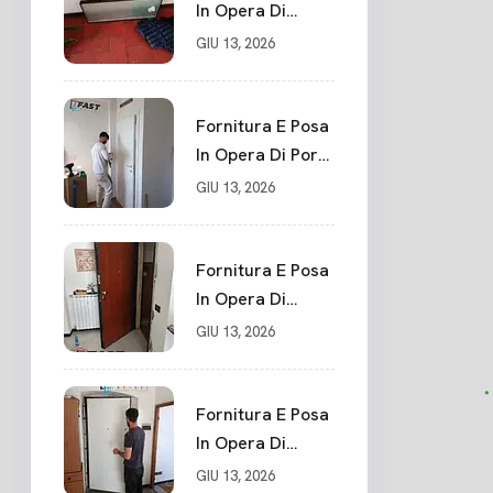
In Opera Di
Portone Blindato
GIU 13, 2026
Su Misura In
PVC, Panello
Blindato
Fornitura E Posa
Spessore 44 Mm
In Opera Di Porte
Serratura
Interne Sarzana
GIU 13, 2026
Chiusura In 10
Punti La Spezia
Fornitura E Posa
In Opera Di
Nuovo Portone
GIU 13, 2026
Blindato La
Spezia
Fornitura E Posa
In Opera Di
Nuovo Portone
GIU 13, 2026