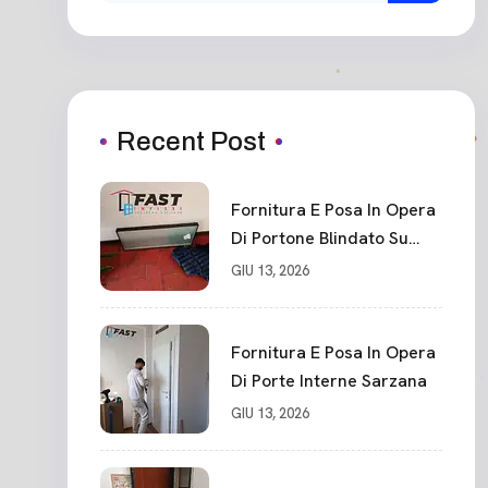
Recent Post
Fornitura E Posa In Opera
Di Portone Blindato Su
Misura In PVC, Panello
GIU 13, 2026
Blindato Spessore 44 Mm
Serratura Chiusura In 10
Punti La Spezia
Fornitura E Posa In Opera
Di Porte Interne Sarzana
GIU 13, 2026