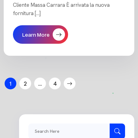
Cliente Massa Carrara È arrivata la nuova
fornitura […]
Learn More
Paginazione
1
2
…
4
degli
articoli
Search
for: