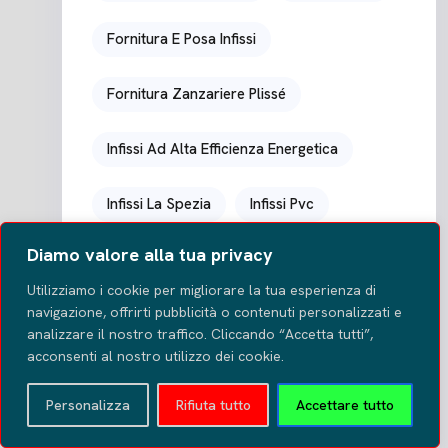
Fornitura E Posa Infissi
Fornitura Zanzariere Plissé
Infissi Ad Alta Efficienza Energetica
Infissi La Spezia
Infissi Pvc
Diamo valore alla tua privacy
Infissi Pvc Carrara
Utilizziamo i cookie per migliorare la tua esperienza di
navigazione, offrirti pubblicità o contenuti personalizzati e
Infissi PVC Doppio Vetro
analizzare il nostro traffico. Cliccando “Accetta tutti”,
acconsenti al nostro utilizzo dei cookie.
Infissi Pvc La Spezia
Infissi Su Misura
Personalizza
Rifiuta tutto
Accettare tutto
Installazione Infissi La Spezia