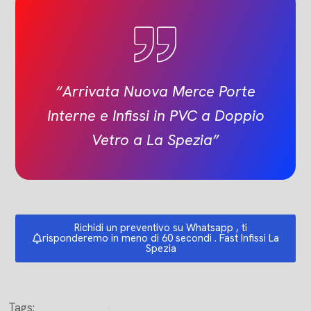
“Arrivata Nuova Merce Porte
Interne e Infissi in PVC a Doppio
Vetro a La Spezia”
Richidi un preventivo su Whatsapp , ti
risponderemo in meno di 60 secondi . Fast Infissi La
Spezia
Tags: