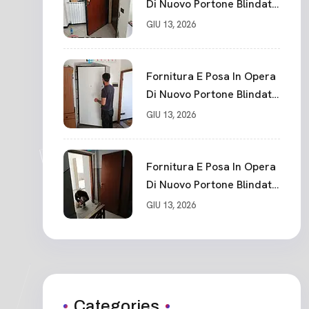
Di Nuovo Portone Blindato
La Spezia
GIU 13, 2026
Fornitura E Posa In Opera
Di Nuovo Portone Blindato
Classe 3 Sicurezza
GIU 13, 2026
Cadimare
Fornitura E Posa In Opera
Di Nuovo Portone Blindato
Ceparana
GIU 13, 2026
Categories