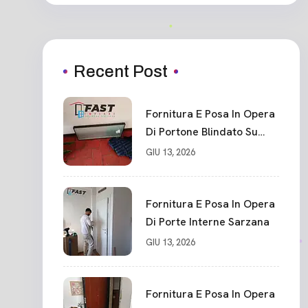
Recent Post
Fornitura E Posa In Opera
Di Portone Blindato Su
Misura In PVC, Panello
GIU 13, 2026
Blindato Spessore 44 Mm
Serratura Chiusura In 10
Punti La Spezia
Fornitura E Posa In Opera
Di Porte Interne Sarzana
GIU 13, 2026
Fornitura E Posa In Opera