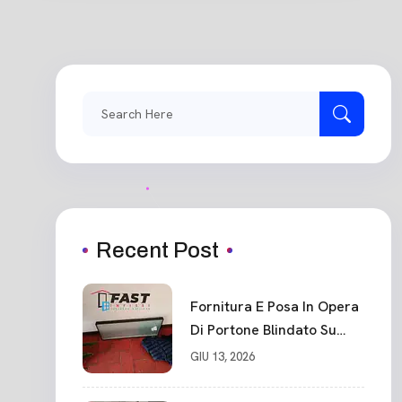
Search
for:
Recent Post
Fornitura E Posa In Opera
Di Portone Blindato Su
Misura In PVC, Panello
GIU 13, 2026
Blindato Spessore 44 Mm
Serratura Chiusura In 10