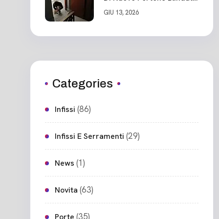
Ceparana
GIU 13, 2026
Categories
(86)
Infissi
(29)
Infissi E Serramenti
(1)
News
(63)
Novita
(35)
Porte