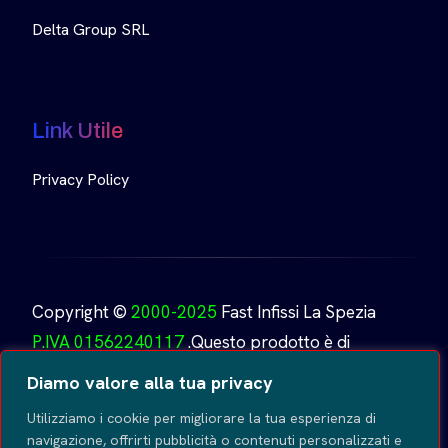
Delta Group SRL
Link Utile
Privacy Policy
Copyright ©
2000-2025
Fast Infissi La Spezia
P.IVA 01562240117
.Questo prodotto è di
proprietà di
Fast Infissi.
Creato da
GoDesign
Tutti i
Diamo valore alla tua privacy
diritti riservati
.
Utilizziamo i cookie per migliorare la tua esperienza di
navigazione, offrirti pubblicità o contenuti personalizzati e