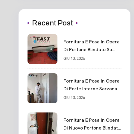
Recent Post
Fornitura E Posa In Opera
Di Portone Blindato Su
Misura In PVC, Panello
GIU 13, 2026
Blindato Spessore 44 Mm
Serratura Chiusura In 10
Punti La Spezia
Fornitura E Posa In Opera
Di Porte Interne Sarzana
GIU 13, 2026
Fornitura E Posa In Opera
Di Nuovo Portone Blindato