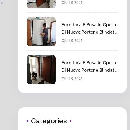
La Spezia
GIU 13, 2026
Fornitura E Posa In Opera
Di Nuovo Portone Blindato
Classe 3 Sicurezza
GIU 13, 2026
Cadimare
Fornitura E Posa In Opera
Di Nuovo Portone Blindato
Ceparana
GIU 13, 2026
Categories