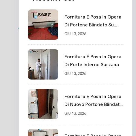
Fornitura E Posa In Opera
Di Portone Blindato Su
Misura In PVC, Panello
GIU 13, 2026
Blindato Spessore 44 Mm
Serratura Chiusura In 10
Punti La Spezia
Fornitura E Posa In Opera
Di Porte Interne Sarzana
GIU 13, 2026
Fornitura E Posa In Opera
Di Nuovo Portone Blindato
La Spezia
GIU 13, 2026