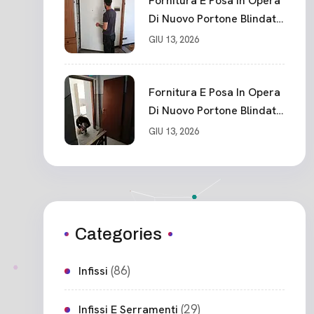
Fornitura E Posa In Opera
Di Nuovo Portone Blindato
Classe 3 Sicurezza
GIU 13, 2026
Cadimare
Fornitura E Posa In Opera
Di Nuovo Portone Blindato
Ceparana
GIU 13, 2026
Categories
(86)
Infissi
(29)
Infissi E Serramenti