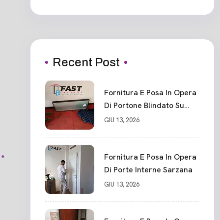
Recent Post
Fornitura E Posa In Opera
Di Portone Blindato Su
Misura In PVC, Panello
GIU 13, 2026
Blindato Spessore 44 Mm
Serratura Chiusura In 10
Punti La Spezia
Fornitura E Posa In Opera
Di Porte Interne Sarzana
GIU 13, 2026