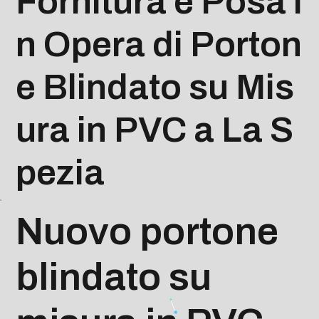
Fornitura e Posa i
n Opera di Porton
e Blindato su Mis
ura in PVC a La S
pezia
Nuovo portone
blindato su