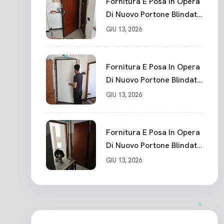
Fornitura E Posa In Opera
Di Nuovo Portone Blindato
La Spezia
GIU 13, 2026
Fornitura E Posa In Opera
Di Nuovo Portone Blindato
Classe 3 Sicurezza
GIU 13, 2026
Cadimare
Fornitura E Posa In Opera
Di Nuovo Portone Blindato
Ceparana
GIU 13, 2026