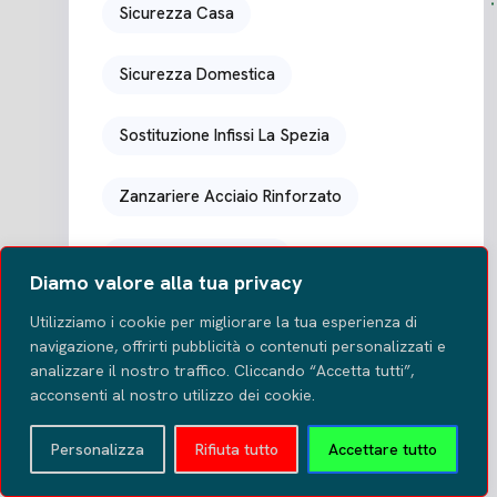
Sicurezza Casa
Sicurezza Domestica
Sostituzione Infissi La Spezia
Zanzariere Acciaio Rinforzato
Zanzariere La Spezia
Diamo valore alla tua privacy
Zanzariere Moderne
Utilizziamo i cookie per migliorare la tua esperienza di
navigazione, offrirti pubblicità o contenuti personalizzati e
analizzare il nostro traffico. Cliccando “Accetta tutti”,
Zanzariere Plissé Acciaio
acconsenti al nostro utilizzo dei cookie.
Zanzariere Porte Finestre
Personalizza
Rifiuta tutto
Accettare tutto