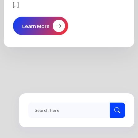
[…]
Learn More
Search
for: