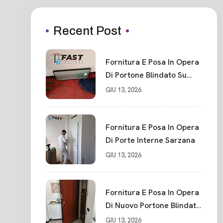
Recent Post
Fornitura E Posa In Opera
Di Portone Blindato Su
Misura In PVC, Panello
GIU 13, 2026
Blindato Spessore 44 Mm
Serratura Chiusura In 10
Punti La Spezia
Fornitura E Posa In Opera
Di Porte Interne Sarzana
GIU 13, 2026
Fornitura E Posa In Opera
Di Nuovo Portone Blindato
La Spezia
GIU 13, 2026