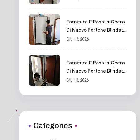
Fornitura E Posa In Opera
Di Nuovo Portone Blindato
Classe 3 Sicurezza
GIU 13, 2026
Cadimare
Fornitura E Posa In Opera
Di Nuovo Portone Blindato
Ceparana
GIU 13, 2026
Categories