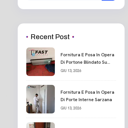
Recent Post
Fornitura E Posa In Opera
Di Portone Blindato Su
Misura In PVC, Panello
GIU 13, 2026
Blindato Spessore 44 Mm
Serratura Chiusura In 10
Punti La Spezia
Fornitura E Posa In Opera
Di Porte Interne Sarzana
GIU 13, 2026