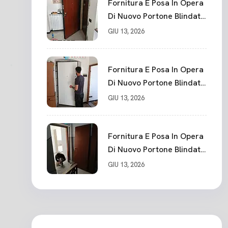
Fornitura E Posa In Opera
Di Nuovo Portone Blindato
La Spezia
GIU 13, 2026
Fornitura E Posa In Opera
Di Nuovo Portone Blindato
Classe 3 Sicurezza
GIU 13, 2026
Cadimare
Fornitura E Posa In Opera
Di Nuovo Portone Blindato
Ceparana
GIU 13, 2026