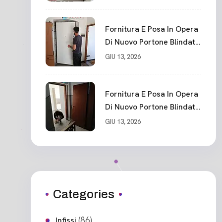
Fornitura E Posa In Opera
Di Nuovo Portone Blindato
Classe 3 Sicurezza
GIU 13, 2026
Cadimare
Fornitura E Posa In Opera
Di Nuovo Portone Blindato
Ceparana
GIU 13, 2026
Categories
(86)
Infissi