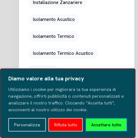
Installazione Zanzariere
Isolamento Acustico
Isolamento Termico
Isolamento Termico Acustico
La Spezia
Diamo valore alla tua privacy
Messa In Opera Zanzariere
Utilizziamo i cookie per migliorare la tua esperienza di
navigazione, offrirti pubblicità o contenuti personalizzati e
analizzare il nostro traffico. Cliccando “Accetta tutti”,
Montaggio Infissi In PVC Doppio Vetro
acconsenti al nostro utilizzo dei cookie.
Porte Su Misura
Posa Infissi Pvc
Personalizza
Rifiuta tutto
Accettare tutto
Protezione Insetti