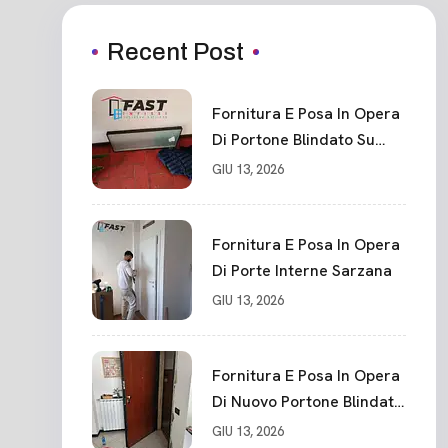
Recent Post
Fornitura E Posa In Opera
Di Portone Blindato Su
Misura In PVC, Panello
GIU 13, 2026
Blindato Spessore 44 Mm
Serratura Chiusura In 10
Punti La Spezia
Fornitura E Posa In Opera
Di Porte Interne Sarzana
GIU 13, 2026
Fornitura E Posa In Opera
Di Nuovo Portone Blindato
La Spezia
GIU 13, 2026