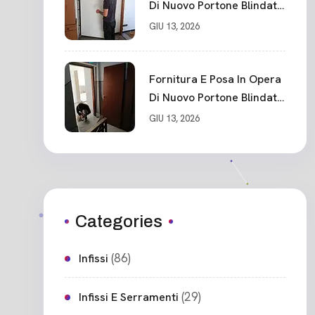
Di Nuovo Portone Blindato
Classe 3 Sicurezza
GIU 13, 2026
Cadimare
Fornitura E Posa In Opera
Di Nuovo Portone Blindato
Ceparana
GIU 13, 2026
Categories
(86)
Infissi
(29)
Infissi E Serramenti