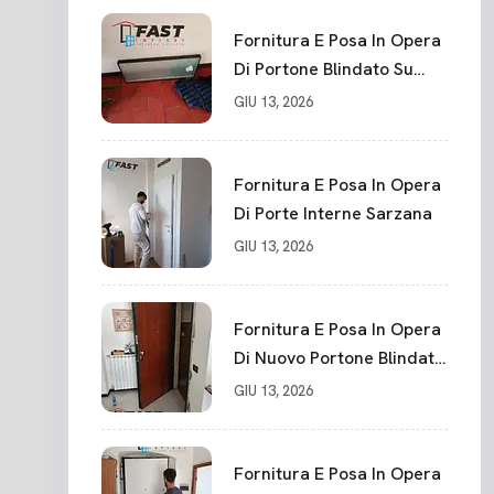
Fornitura E Posa In Opera
Di Portone Blindato Su
Misura In PVC, Panello
GIU 13, 2026
Blindato Spessore 44 Mm
Serratura Chiusura In 10
Punti La Spezia
Fornitura E Posa In Opera
Di Porte Interne Sarzana
GIU 13, 2026
Fornitura E Posa In Opera
Di Nuovo Portone Blindato
La Spezia
GIU 13, 2026
Fornitura E Posa In Opera