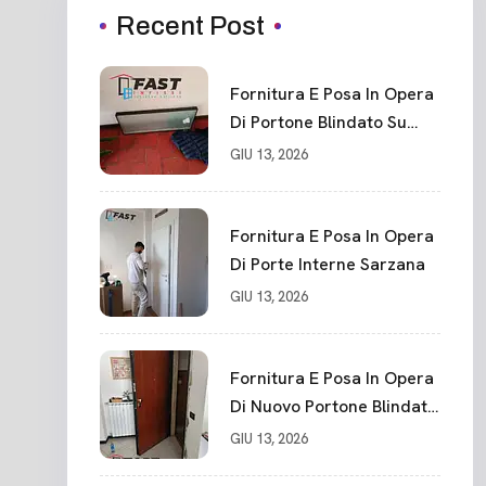
Recent Post
Fornitura E Posa In Opera
Di Portone Blindato Su
Misura In PVC, Panello
GIU 13, 2026
Blindato Spessore 44 Mm
Serratura Chiusura In 10
Punti La Spezia
Fornitura E Posa In Opera
Di Porte Interne Sarzana
GIU 13, 2026
Fornitura E Posa In Opera
Di Nuovo Portone Blindato
La Spezia
GIU 13, 2026