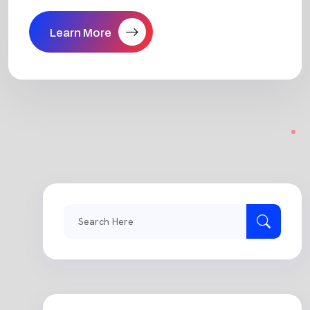
Learn More
Search
for: