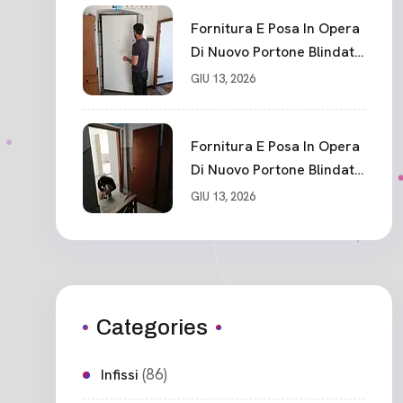
Fornitura E Posa In Opera
Di Nuovo Portone Blindato
Classe 3 Sicurezza
GIU 13, 2026
Cadimare
Fornitura E Posa In Opera
Di Nuovo Portone Blindato
Ceparana
GIU 13, 2026
Categories
(86)
Infissi