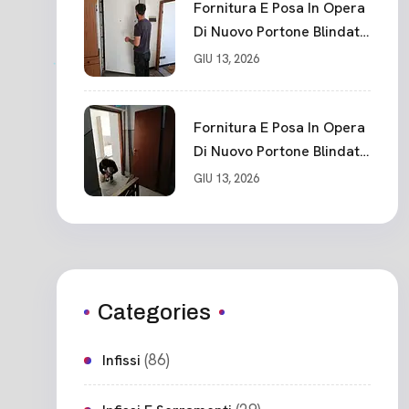
Fornitura E Posa In Opera
Di Nuovo Portone Blindato
Classe 3 Sicurezza
GIU 13, 2026
Cadimare
Fornitura E Posa In Opera
Di Nuovo Portone Blindato
Ceparana
GIU 13, 2026
Categories
(86)
Infissi