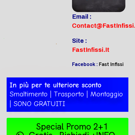
Email :
Contact@FastInfissi.
Site :
FastInfissi.It
Facebook :
Fast Infissi
In più per te ulteriore sconto
Smaltimento | Trasporto | Montaggio
| SONO GRATUITI
Special Promo 2+1