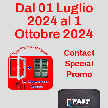
Dal 01 Luglio
2024 al 1
Ottobre 2024
Special Promo Fast Infissi
Contact
Special
Promo