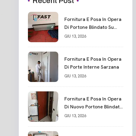
Recent Post
Fornitura E Posa In Opera
Di Portone Blindato Su
Misura In PVC, Panello
GIU 13, 2026
Blindato Spessore 44 Mm
Serratura Chiusura In 10
Punti La Spezia
Fornitura E Posa In Opera
Di Porte Interne Sarzana
GIU 13, 2026
Fornitura E Posa In Opera
Di Nuovo Portone Blindato
La Spezia
GIU 13, 2026