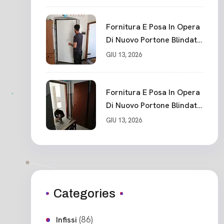
Fornitura E Posa In Opera
Di Nuovo Portone Blindato
Classe 3 Sicurezza
GIU 13, 2026
Cadimare
Fornitura E Posa In Opera
Di Nuovo Portone Blindato
Ceparana
GIU 13, 2026
Categories
(86)
Infissi