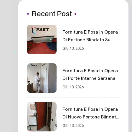
Recent Post
Fornitura E Posa In Opera
Di Portone Blindato Su
Misura In PVC, Panello
GIU 13, 2026
Blindato Spessore 44 Mm
Serratura Chiusura In 10
Punti La Spezia
Fornitura E Posa In Opera
Di Porte Interne Sarzana
GIU 13, 2026
Fornitura E Posa In Opera
Di Nuovo Portone Blindato
La Spezia
GIU 13, 2026