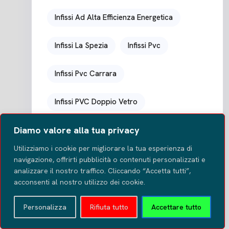
Infissi Ad Alta Efficienza Energetica
Infissi La Spezia
Infissi Pvc
Infissi Pvc Carrara
Infissi PVC Doppio Vetro
Diamo valore alla tua privacy
Infissi Pvc La Spezia
Infissi Su Misura
Utilizziamo i cookie per migliorare la tua esperienza di
Installazione Infissi La Spezia
navigazione, offrirti pubblicità o contenuti personalizzati e
analizzare il nostro traffico. Cliccando “Accetta tutti”,
acconsenti al nostro utilizzo dei cookie.
Installazione Infissi PVC
Personalizza
Rifiuta tutto
Accettare tutto
Installazione Zanzariere