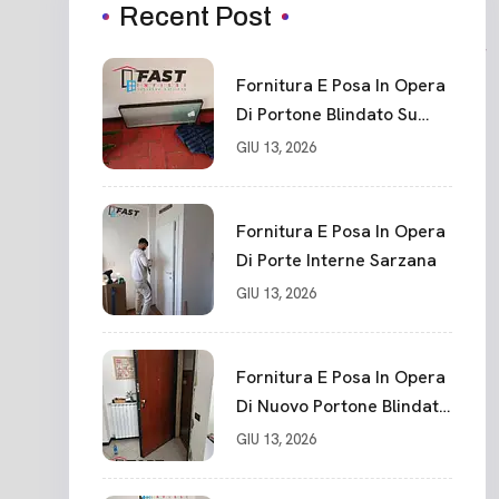
Recent Post
Fornitura E Posa In Opera
Di Portone Blindato Su
Misura In PVC, Panello
GIU 13, 2026
Blindato Spessore 44 Mm
Serratura Chiusura In 10
Punti La Spezia
Fornitura E Posa In Opera
Di Porte Interne Sarzana
GIU 13, 2026
Fornitura E Posa In Opera
Di Nuovo Portone Blindato
La Spezia
GIU 13, 2026