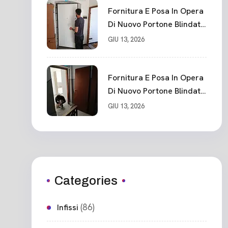
Fornitura E Posa In Opera
Di Nuovo Portone Blindato
Classe 3 Sicurezza
GIU 13, 2026
Cadimare
Fornitura E Posa In Opera
Di Nuovo Portone Blindato
Ceparana
GIU 13, 2026
Categories
(86)
Infissi