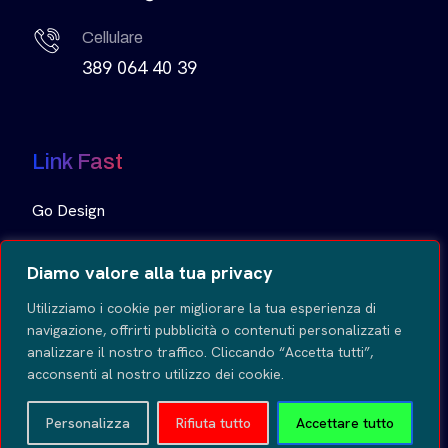
Cellulare
389 064 40 39
Link Fast
Go Design
Fast Infissi
Diamo valore alla tua privacy
Utilizziamo i cookie per migliorare la tua esperienza di
Movie
navigazione, offrirti pubblicità o contenuti personalizzati e
analizzare il nostro traffico. Cliccando “Accetta tutti”,
Tea Service
acconsenti al nostro utilizzo dei cookie.
Delta Group SRL
Personalizza
Rifiuta tutto
Accettare tutto