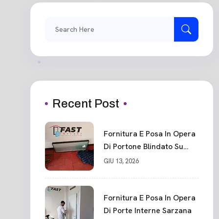
Recent Post
Fornitura E Posa In Opera
Di Portone Blindato Su
Misura In PVC, Panello
GIU 13, 2026
Blindato Spessore 44 Mm
Serratura Chiusura In 10
Punti La Spezia
Fornitura E Posa In Opera
Di Porte Interne Sarzana