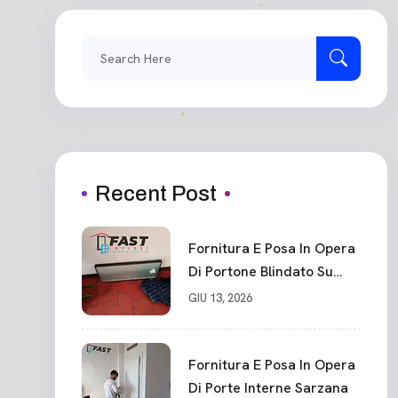
Recent Post
Fornitura E Posa In Opera
Di Portone Blindato Su
Misura In PVC, Panello
GIU 13, 2026
Blindato Spessore 44 Mm
Serratura Chiusura In 10
Punti La Spezia
Fornitura E Posa In Opera
Di Porte Interne Sarzana