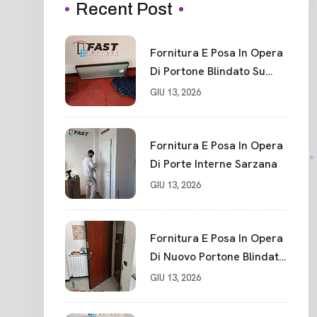
Recent Post
Fornitura E Posa In Opera
Di Portone Blindato Su
Misura In PVC, Panello
GIU 13, 2026
Blindato Spessore 44 Mm
Serratura Chiusura In 10
Punti La Spezia
Fornitura E Posa In Opera
Di Porte Interne Sarzana
GIU 13, 2026
Fornitura E Posa In Opera
Di Nuovo Portone Blindato
La Spezia
GIU 13, 2026