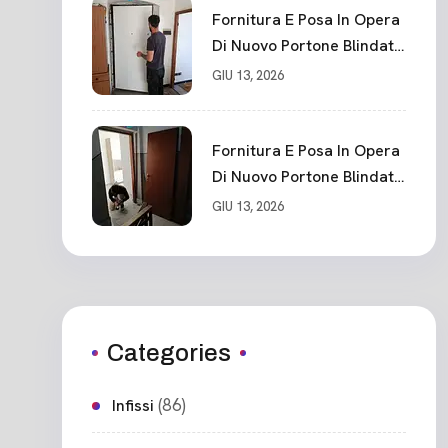
Fornitura E Posa In Opera
Di Nuovo Portone Blindato
Classe 3 Sicurezza
GIU 13, 2026
Cadimare
Fornitura E Posa In Opera
Di Nuovo Portone Blindato
Ceparana
GIU 13, 2026
Categories
(86)
Infissi