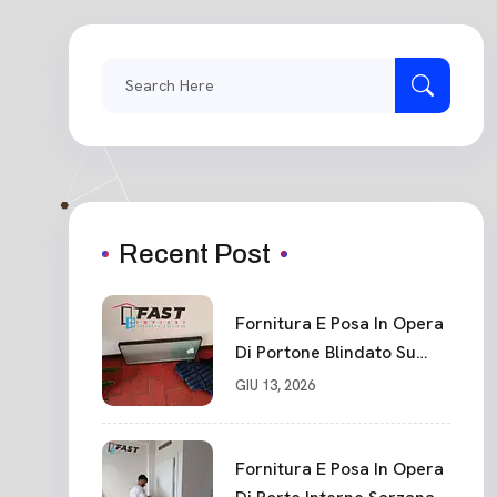
Search
for:
Recent Post
Fornitura E Posa In Opera
Di Portone Blindato Su
Misura In PVC, Panello
GIU 13, 2026
Blindato Spessore 44 Mm
Serratura Chiusura In 10
Punti La Spezia
Fornitura E Posa In Opera