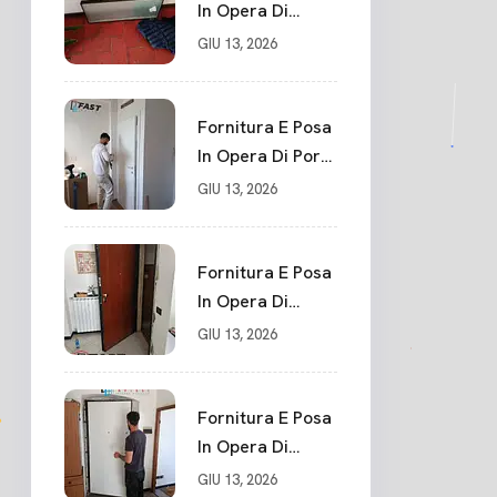
In Opera Di
Portone Blindato
GIU 13, 2026
Su Misura In
PVC, Panello
Blindato
Fornitura E Posa
Spessore 44 Mm
In Opera Di Porte
Serratura
Interne Sarzana
GIU 13, 2026
Chiusura In 10
Punti La Spezia
Fornitura E Posa
In Opera Di
Nuovo Portone
GIU 13, 2026
Blindato La
Spezia
Fornitura E Posa
In Opera Di
Nuovo Portone
GIU 13, 2026