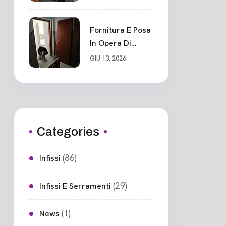
Blindato Classe 3
Sicurezza
Cadimare
Fornitura E Posa
In Opera Di
Nuovo Portone
GIU 13, 2026
Blindato
Ceparana
Categories
(86)
Infissi
(29)
Infissi E Serramenti
(1)
News