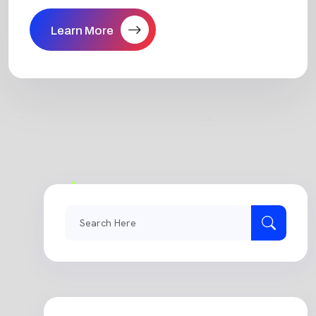
Learn More
Search
for: