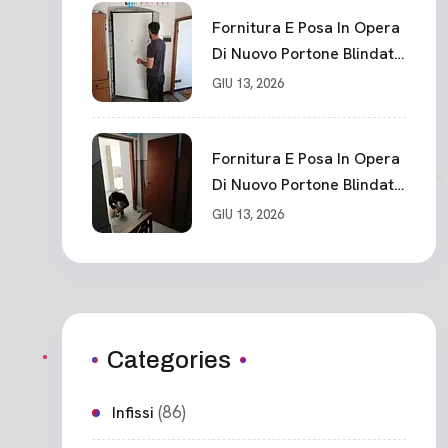
Fornitura E Posa In Opera
Di Nuovo Portone Blindato
Classe 3 Sicurezza
GIU 13, 2026
Cadimare
Fornitura E Posa In Opera
Di Nuovo Portone Blindato
Ceparana
GIU 13, 2026
Categories
(86)
Infissi