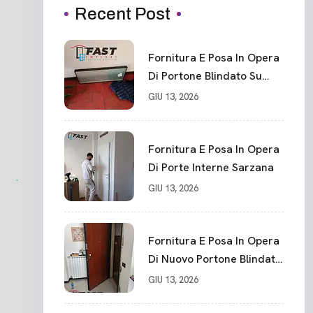
Recent Post
Fornitura E Posa In Opera
Di Portone Blindato Su
Misura In PVC, Panello
GIU 13, 2026
Blindato Spessore 44 Mm
Serratura Chiusura In 10
Punti La Spezia
Fornitura E Posa In Opera
Di Porte Interne Sarzana
GIU 13, 2026
Fornitura E Posa In Opera
Di Nuovo Portone Blindato
La Spezia
GIU 13, 2026