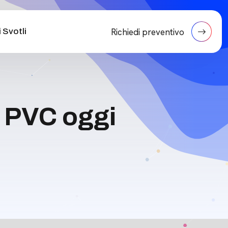
 Svotli
Richiedi preventivo
in PVC oggi