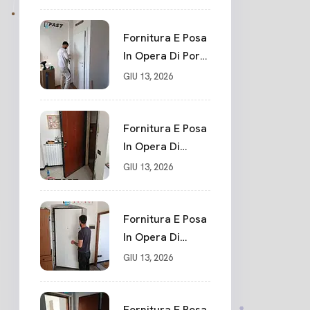
Su Misura In
PVC, Panello
Blindato
Fornitura E Posa
Spessore 44 Mm
In Opera Di Porte
Serratura
Interne Sarzana
GIU 13, 2026
Chiusura In 10
Punti La Spezia
Fornitura E Posa
In Opera Di
Nuovo Portone
GIU 13, 2026
Blindato La
Spezia
Fornitura E Posa
In Opera Di
Nuovo Portone
GIU 13, 2026
Blindato Classe 3
Sicurezza
Cadimare
Fornitura E Posa