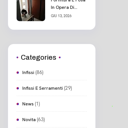
In Opera Di
Nuovo Portone
GIU 13, 2026
Blindato
Ceparana
Categories
(86)
Infissi
(29)
Infissi E Serramenti
(1)
News
(63)
Novita