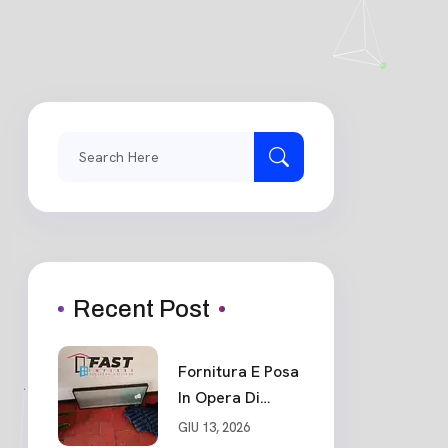
Search
for:
Recent Post
Fornitura E Posa
In Opera Di
Portone Blindato
GIU 13, 2026