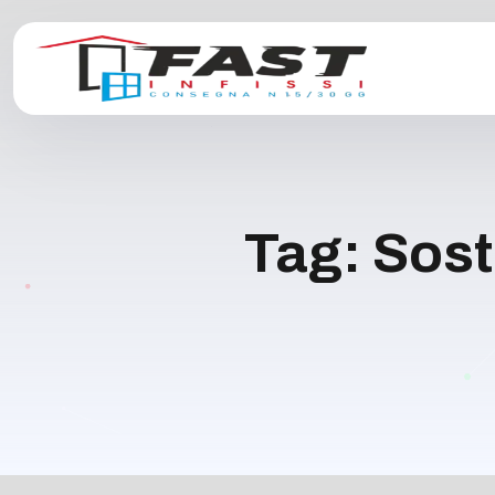
Tag:
Sost