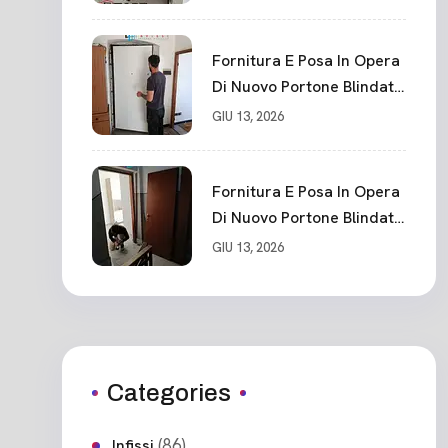
Fornitura E Posa In Opera
Di Nuovo Portone Blindato
Classe 3 Sicurezza
GIU 13, 2026
Cadimare
Fornitura E Posa In Opera
Di Nuovo Portone Blindato
Ceparana
GIU 13, 2026
Categories
(86)
Infissi