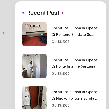
Recent Post
Fornitura E Posa In Opera
Di Portone Blindato Su
Misura In PVC, Panello
GIU 13, 2026
Blindato Spessore 44 Mm
Serratura Chiusura In 10
Punti La Spezia
Fornitura E Posa In Opera
Di Porte Interne Sarzana
GIU 13, 2026
Fornitura E Posa In Opera
Di Nuovo Portone Blindato
La Spezia
GIU 13, 2026