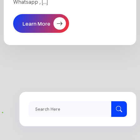
Whatsapp , […]
Learn More
Search
for: