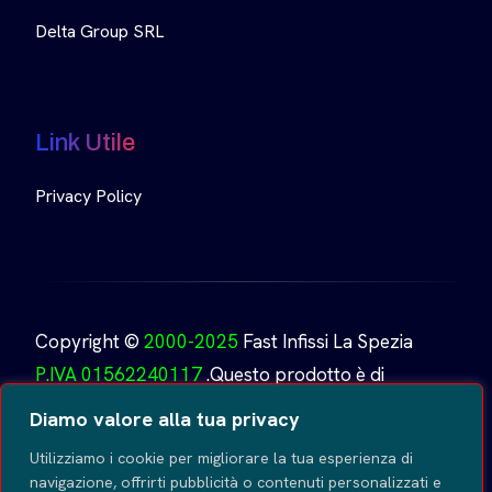
Delta Group SRL
Link Utile
Privacy Policy
Copyright ©
2000-2025
Fast Infissi La Spezia
P.IVA 01562240117
.Questo prodotto è di
proprietà di
Fast Infissi.
Creato da
GoDesign
Tutti i
Diamo valore alla tua privacy
diritti riservati
.
Utilizziamo i cookie per migliorare la tua esperienza di
navigazione, offrirti pubblicità o contenuti personalizzati e