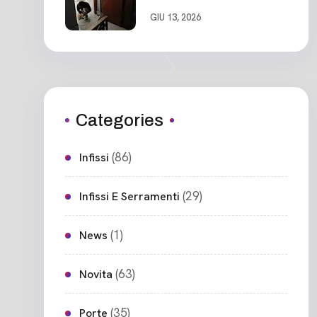
Ceparana
GIU 13, 2026
Categories
(86)
Infissi
(29)
Infissi E Serramenti
(1)
News
(63)
Novita
(35)
Porte