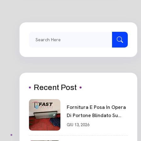
Search
for:
Recent Post
Fornitura E Posa In Opera
Di Portone Blindato Su
Misura In PVC, Panello
GIU 13, 2026
Blindato Spessore 44 Mm
Serratura Chiusura In 10