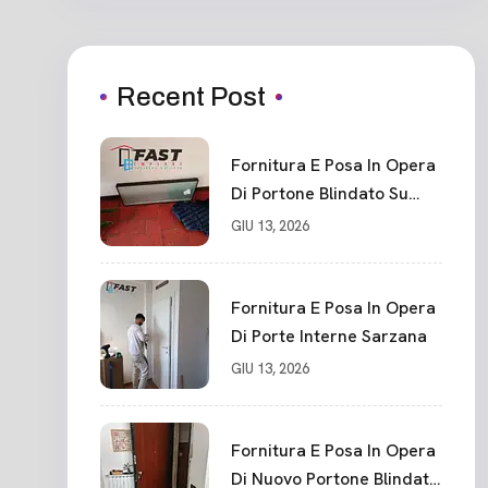
Recent Post
Fornitura E Posa In Opera
Di Portone Blindato Su
Misura In PVC, Panello
GIU 13, 2026
Blindato Spessore 44 Mm
Serratura Chiusura In 10
Punti La Spezia
Fornitura E Posa In Opera
Di Porte Interne Sarzana
GIU 13, 2026
Fornitura E Posa In Opera
Di Nuovo Portone Blindato