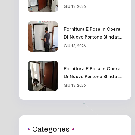
La Spezia
GIU 13, 2026
Fornitura E Posa In Opera
Di Nuovo Portone Blindato
Classe 3 Sicurezza
GIU 13, 2026
Cadimare
Fornitura E Posa In Opera
Di Nuovo Portone Blindato
Ceparana
GIU 13, 2026
Categories