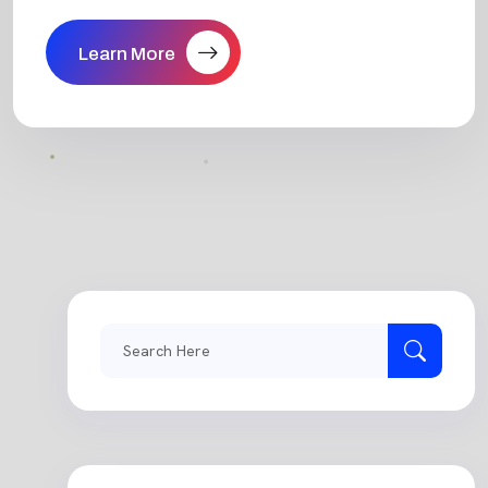
Learn More
Search
for: