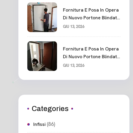
Fornitura E Posa In Opera
Di Nuovo Portone Blindato
Classe 3 Sicurezza
GIU 13, 2026
Cadimare
Fornitura E Posa In Opera
Di Nuovo Portone Blindato
Ceparana
GIU 13, 2026
Categories
(86)
Infissi