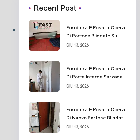
Recent Post
Fornitura E Posa In Opera
Di Portone Blindato Su
Misura In PVC, Panello
GIU 13, 2026
Blindato Spessore 44 Mm
Serratura Chiusura In 10
Punti La Spezia
Fornitura E Posa In Opera
Di Porte Interne Sarzana
GIU 13, 2026
Fornitura E Posa In Opera
Di Nuovo Portone Blindato
La Spezia
GIU 13, 2026