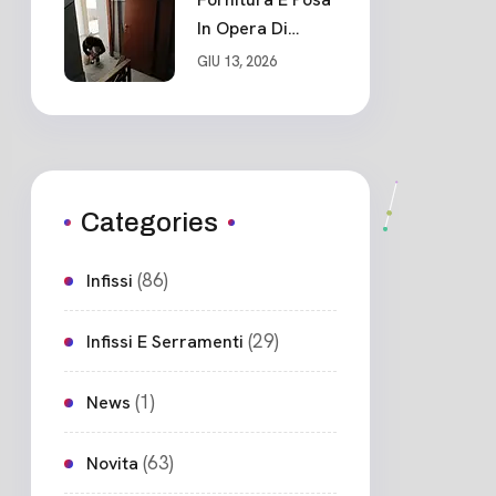
In Opera Di
Nuovo Portone
GIU 13, 2026
Blindato
Ceparana
Categories
(86)
Infissi
(29)
Infissi E Serramenti
(1)
News
(63)
Novita