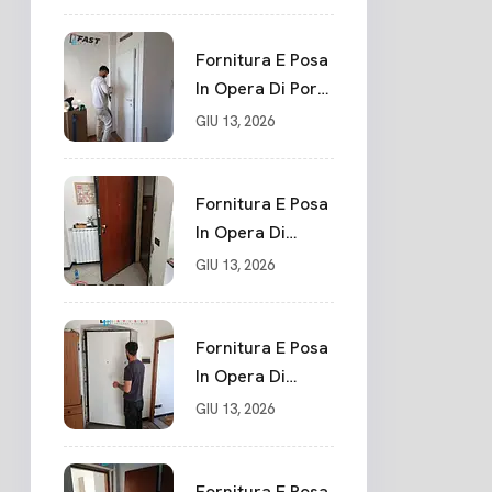
Su Misura In
PVC, Panello
Blindato
Fornitura E Posa
Spessore 44 Mm
In Opera Di Porte
Serratura
Interne Sarzana
GIU 13, 2026
Chiusura In 10
Punti La Spezia
Fornitura E Posa
In Opera Di
Nuovo Portone
GIU 13, 2026
Blindato La
Spezia
Fornitura E Posa
In Opera Di
Nuovo Portone
GIU 13, 2026
Blindato Classe 3
Sicurezza
Cadimare
Fornitura E Posa