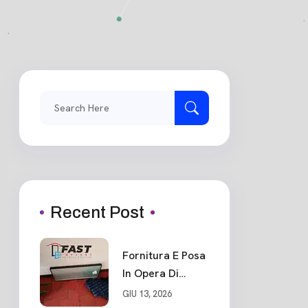
Search
for:
Recent Post
Fornitura E Posa
In Opera Di
Portone Blindato
GIU 13, 2026