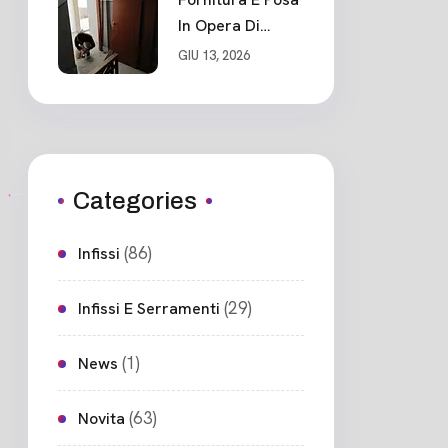
In Opera Di
Nuovo Portone
GIU 13, 2026
Blindato
Ceparana
Categories
(86)
Infissi
(29)
Infissi E Serramenti
(1)
News
(63)
Novita