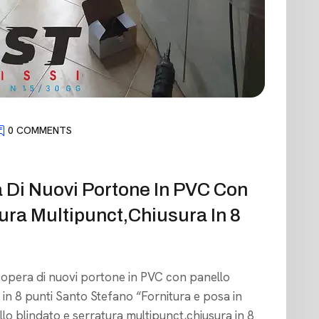
0 COMMENTS
a Di Nuovi Portone In PVC Con
ura Multipunct,chiusura In 8
in opera di nuovi portone in PVC con panello
 in 8 punti Santo Stefano “Fornitura e posa in
o blindato e serratura multipunct,chiusura in 8