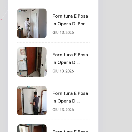
Su Misura In
PVC, Panello
Blindato
Fornitura E Posa
Spessore 44 Mm
In Opera Di Porte
Serratura
Interne Sarzana
GIU 13, 2026
Chiusura In 10
Punti La Spezia
Fornitura E Posa
In Opera Di
Nuovo Portone
GIU 13, 2026
Blindato La
Spezia
Fornitura E Posa
In Opera Di
Nuovo Portone
GIU 13, 2026
Blindato Classe 3
Sicurezza
Cadimare
Fornitura E Posa