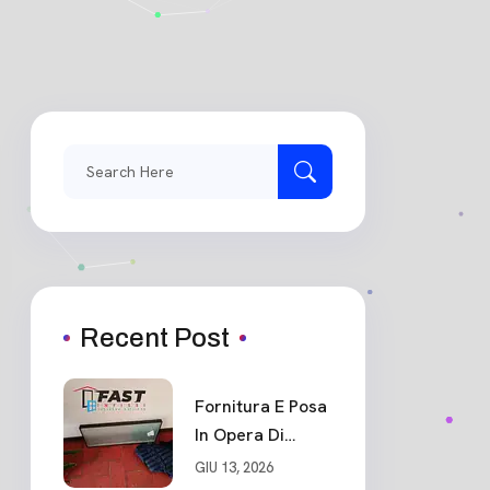
Search
for:
Recent Post
Fornitura E Posa
In Opera Di
Portone Blindato
GIU 13, 2026