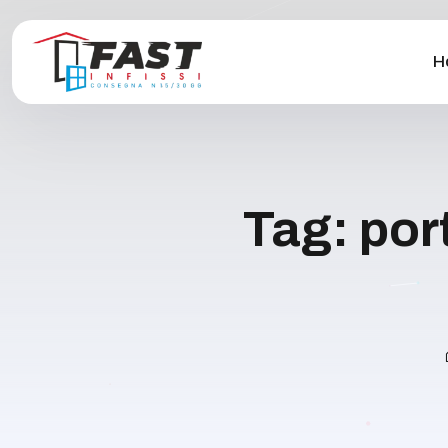
H
Tag:
por