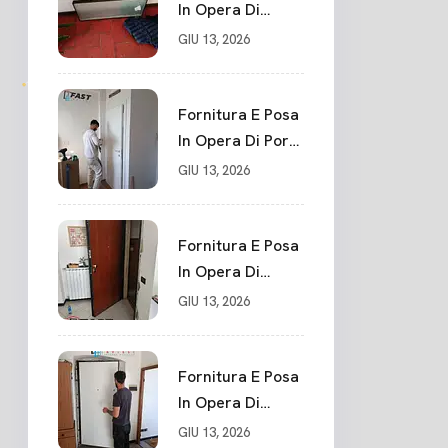
In Opera Di
Portone Blindato
GIU 13, 2026
Su Misura In
PVC, Panello
Blindato
Fornitura E Posa
Spessore 44 Mm
In Opera Di Porte
Serratura
Interne Sarzana
GIU 13, 2026
Chiusura In 10
Punti La Spezia
Fornitura E Posa
In Opera Di
Nuovo Portone
GIU 13, 2026
Blindato La
Spezia
Fornitura E Posa
In Opera Di
Nuovo Portone
GIU 13, 2026