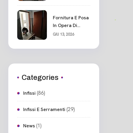
Blindato Classe 3
Sicurezza
Cadimare
Fornitura E Posa
In Opera Di
Nuovo Portone
GIU 13, 2026
Blindato
Ceparana
Categories
(86)
Infissi
(29)
Infissi E Serramenti
(1)
News