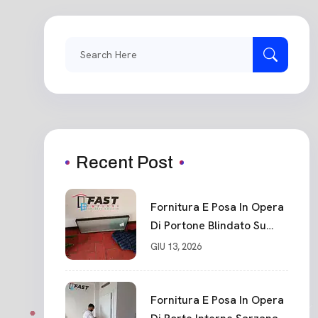
Search
for:
Recent Post
Fornitura E Posa In Opera
Di Portone Blindato Su
Misura In PVC, Panello
GIU 13, 2026
Blindato Spessore 44 Mm
Serratura Chiusura In 10
Punti La Spezia
Fornitura E Posa In Opera