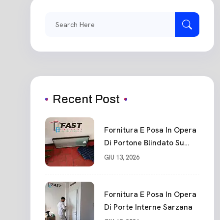
Search
for:
Recent Post
Fornitura E Posa In Opera
Di Portone Blindato Su
Misura In PVC, Panello
GIU 13, 2026
Blindato Spessore 44 Mm
Serratura Chiusura In 10
Punti La Spezia
Fornitura E Posa In Opera
Di Porte Interne Sarzana