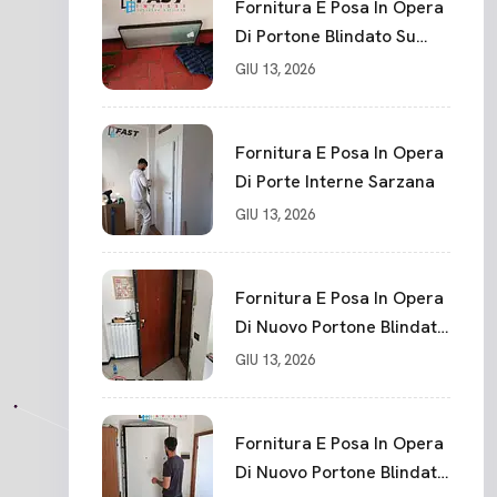
Fornitura E Posa In Opera
Di Portone Blindato Su
Misura In PVC, Panello
GIU 13, 2026
Blindato Spessore 44 Mm
Serratura Chiusura In 10
Punti La Spezia
Fornitura E Posa In Opera
Di Porte Interne Sarzana
GIU 13, 2026
Fornitura E Posa In Opera
Di Nuovo Portone Blindato
La Spezia
GIU 13, 2026
Fornitura E Posa In Opera
Di Nuovo Portone Blindato