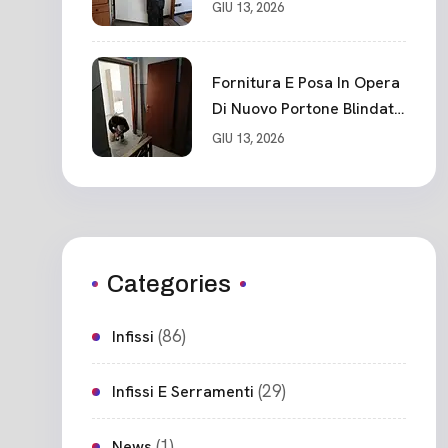
Classe 3 Sicurezza
GIU 13, 2026
Cadimare
Fornitura E Posa In Opera
Di Nuovo Portone Blindato
Ceparana
GIU 13, 2026
Categories
(86)
Infissi
(29)
Infissi E Serramenti
(1)
News