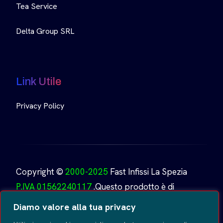
Tea Service
Delta Group SRL
Link Utile
Privacy Policy
Copyright ©
2000-2025
Fast Infissi La Spezia
P.IVA 01562240117
.Questo prodotto è di
proprietà di
Fast Infissi.
Creato da
GoDesign
Tutti i
Diamo valore alla tua privacy
diritti riservati
.