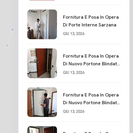
Blindato Spessore 44 Mm
Serratura Chiusura In 10
Punti La Spezia
Fornitura E Posa In Opera
Di Porte Interne Sarzana
GIU 13, 2026
Fornitura E Posa In Opera
Di Nuovo Portone Blindato
La Spezia
GIU 13, 2026
Fornitura E Posa In Opera
Di Nuovo Portone Blindato
Classe 3 Sicurezza
GIU 13, 2026
Cadimare