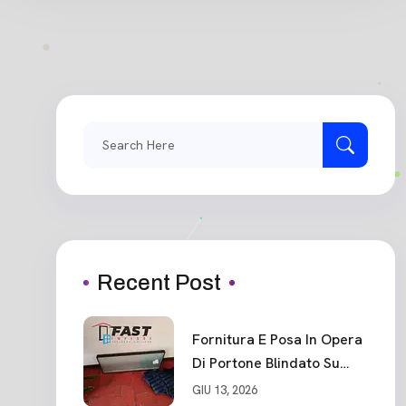
Search
for:
Recent Post
Fornitura E Posa In Opera
Di Portone Blindato Su
Misura In PVC, Panello
GIU 13, 2026