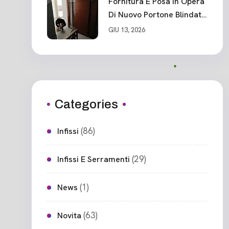
Fornitura E Posa In Opera
Di Nuovo Portone Blindato
Ceparana
GIU 13, 2026
Categories
(86)
Infissi
(29)
Infissi E Serramenti
(1)
News
(63)
Novita