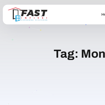
H
Tag:
Mont