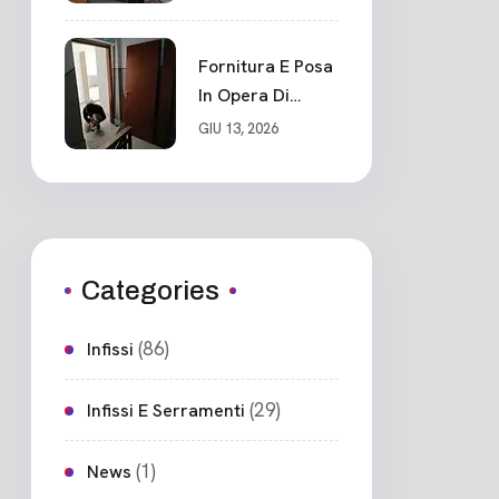
Blindato Classe 3
Sicurezza
Cadimare
Fornitura E Posa
In Opera Di
Nuovo Portone
GIU 13, 2026
Blindato
Ceparana
Categories
(86)
Infissi
(29)
Infissi E Serramenti
(1)
News