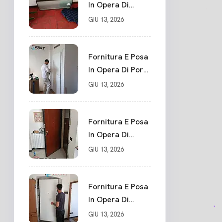
In Opera Di
Portone Blindato
GIU 13, 2026
Su Misura In
PVC, Panello
Blindato
Fornitura E Posa
Spessore 44 Mm
In Opera Di Porte
Serratura
Interne Sarzana
GIU 13, 2026
Chiusura In 10
Punti La Spezia
Fornitura E Posa
In Opera Di
Nuovo Portone
GIU 13, 2026
Blindato La
Spezia
Fornitura E Posa
In Opera Di
Nuovo Portone
GIU 13, 2026