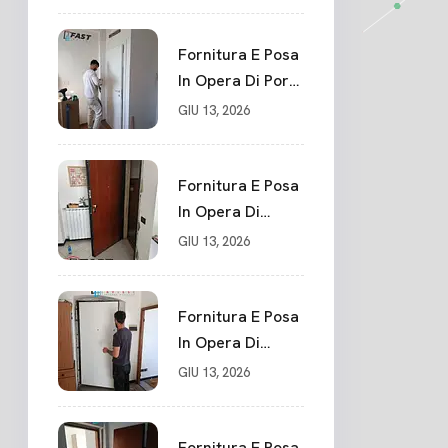
Su Misura In
PVC, Panello
Blindato
Fornitura E Posa
Spessore 44 Mm
In Opera Di Porte
Serratura
Interne Sarzana
GIU 13, 2026
Chiusura In 10
Punti La Spezia
Fornitura E Posa
In Opera Di
Nuovo Portone
GIU 13, 2026
Blindato La
Spezia
Fornitura E Posa
In Opera Di
Nuovo Portone
GIU 13, 2026
Blindato Classe 3
Sicurezza
Cadimare
Fornitura E Posa