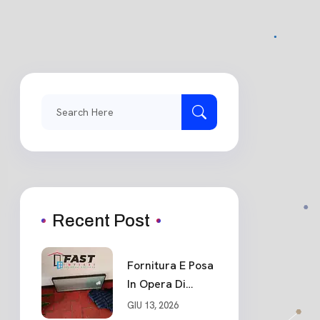
Search
for:
Recent Post
Fornitura E Posa
In Opera Di
Portone Blindato
GIU 13, 2026