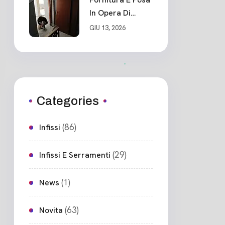
In Opera Di
Nuovo Portone
GIU 13, 2026
Blindato
Ceparana
Categories
(86)
Infissi
(29)
Infissi E Serramenti
(1)
News
(63)
Novita