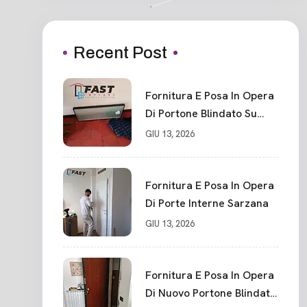
Recent Post
Fornitura E Posa In Opera
Di Portone Blindato Su
Misura In PVC, Panello
GIU 13, 2026
Blindato Spessore 44 Mm
Serratura Chiusura In 10
Punti La Spezia
Fornitura E Posa In Opera
Di Porte Interne Sarzana
GIU 13, 2026
Fornitura E Posa In Opera
Di Nuovo Portone Blindato