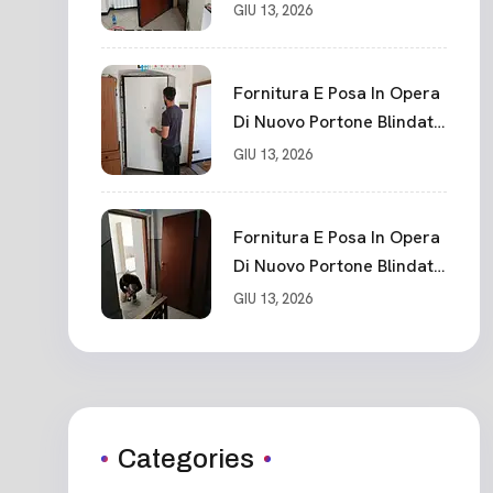
La Spezia
GIU 13, 2026
Fornitura E Posa In Opera
Di Nuovo Portone Blindato
Classe 3 Sicurezza
GIU 13, 2026
Cadimare
Fornitura E Posa In Opera
Di Nuovo Portone Blindato
Ceparana
GIU 13, 2026
Categories