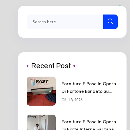
Search
for:
Recent Post
Fornitura E Posa In Opera
Di Portone Blindato Su
Misura In PVC, Panello
GIU 13, 2026
Blindato Spessore 44 Mm
Serratura Chiusura In 10
Punti La Spezia
Fornitura E Posa In Opera
Di Porte Interne Sarzana