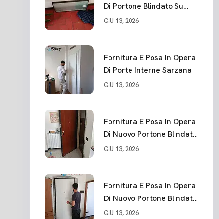
Di Portone Blindato Su
Misura In PVC, Panello
GIU 13, 2026
Blindato Spessore 44 Mm
Serratura Chiusura In 10
Punti La Spezia
Fornitura E Posa In Opera
Di Porte Interne Sarzana
GIU 13, 2026
Fornitura E Posa In Opera
Di Nuovo Portone Blindato
La Spezia
GIU 13, 2026
Fornitura E Posa In Opera
Di Nuovo Portone Blindato
Classe 3 Sicurezza
GIU 13, 2026