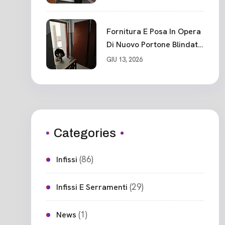
Cadimare
Fornitura E Posa In Opera
Di Nuovo Portone Blindato
Ceparana
GIU 13, 2026
Categories
(86)
Infissi
(29)
Infissi E Serramenti
(1)
News