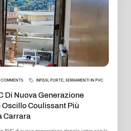
 COMMENTS
INFISSI
,
PORTE
,
SERRAMENTI IN PVC
PVC Di Nuova Generazione
 Oscillo Coulissant Più
a Carrara
ssi in PVC di nuova generazione doppio vetro con le