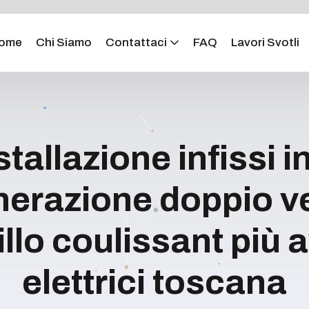
ome
Chi Siamo
Contattaci
FAQ
Lavori Svotli
stallazione infissi i
erazione doppio ve
llo coulissant più a
elettrici toscana