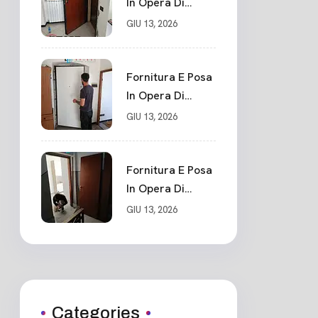
In Opera Di
Nuovo Portone
GIU 13, 2026
Blindato La
Spezia
Fornitura E Posa
In Opera Di
Nuovo Portone
GIU 13, 2026
Blindato Classe 3
Sicurezza
Cadimare
Fornitura E Posa
In Opera Di
Nuovo Portone
GIU 13, 2026
Blindato
Ceparana
Categories