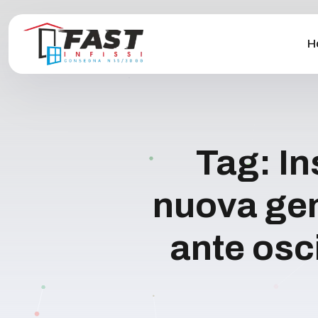
H
Tag:
In
nuova gen
ante osci