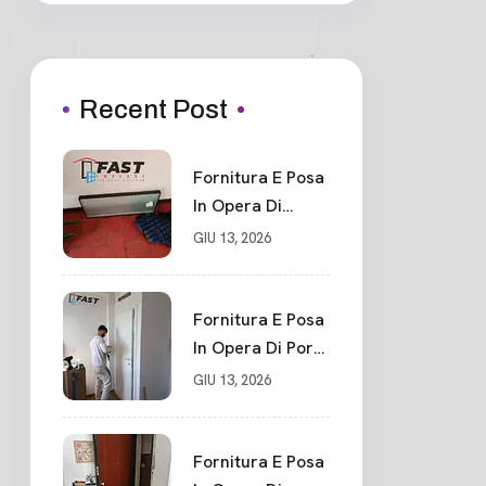
Recent Post
Fornitura E Posa
In Opera Di
Portone Blindato
GIU 13, 2026
Su Misura In
PVC, Panello
Blindato
Fornitura E Posa
Spessore 44 Mm
In Opera Di Porte
Serratura
Interne Sarzana
GIU 13, 2026
Chiusura In 10
Punti La Spezia
Fornitura E Posa