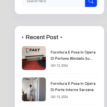
for:
Recent Post
Fornitura E Posa In Opera
Di Portone Blindato Su
Misura In PVC, Panello
GIU 13, 2026
Blindato Spessore 44 Mm
Serratura Chiusura In 10
Punti La Spezia
Fornitura E Posa In Opera
Di Porte Interne Sarzana
GIU 13, 2026