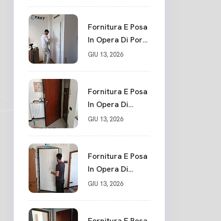
Su Misura In
PVC, Panello
Blindato
Fornitura E Posa
Spessore 44 Mm
In Opera Di Porte
Serratura
Interne Sarzana
GIU 13, 2026
Chiusura In 10
Punti La Spezia
Fornitura E Posa
In Opera Di
Nuovo Portone
GIU 13, 2026
Blindato La
Spezia
Fornitura E Posa
In Opera Di
Nuovo Portone
GIU 13, 2026
Blindato Classe 3
Sicurezza
Cadimare
Fornitura E Posa