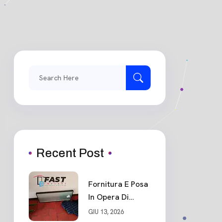
Search
for:
Recent Post
Fornitura E Posa
In Opera Di
Portone Blindato
GIU 13, 2026