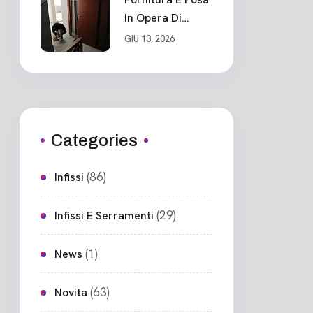
In Opera Di
Nuovo Portone
GIU 13, 2026
Blindato
Ceparana
Categories
(86)
Infissi
(29)
Infissi E Serramenti
(1)
News
(63)
Novita