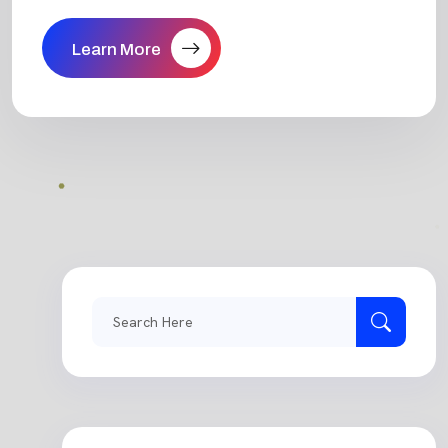
Learn More
Search
for: