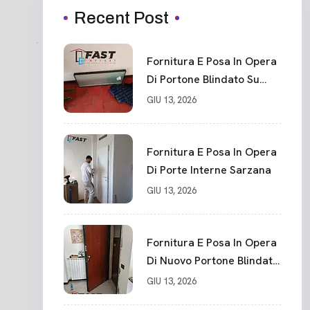
Recent Post
Fornitura E Posa In Opera
Di Portone Blindato Su
Misura In PVC, Panello
GIU 13, 2026
Blindato Spessore 44 Mm
Serratura Chiusura In 10
Punti La Spezia
Fornitura E Posa In Opera
Di Porte Interne Sarzana
GIU 13, 2026
Fornitura E Posa In Opera
Di Nuovo Portone Blindato
La Spezia
GIU 13, 2026