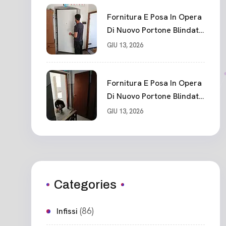
Fornitura E Posa In Opera
Di Nuovo Portone Blindato
Classe 3 Sicurezza
GIU 13, 2026
Cadimare
Fornitura E Posa In Opera
Di Nuovo Portone Blindato
Ceparana
GIU 13, 2026
Categories
(86)
Infissi