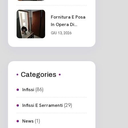
Blindato Classe 3
Sicurezza
Cadimare
Fornitura E Posa
In Opera Di
Nuovo Portone
GIU 13, 2026
Blindato
Ceparana
Categories
(86)
Infissi
(29)
Infissi E Serramenti
(1)
News