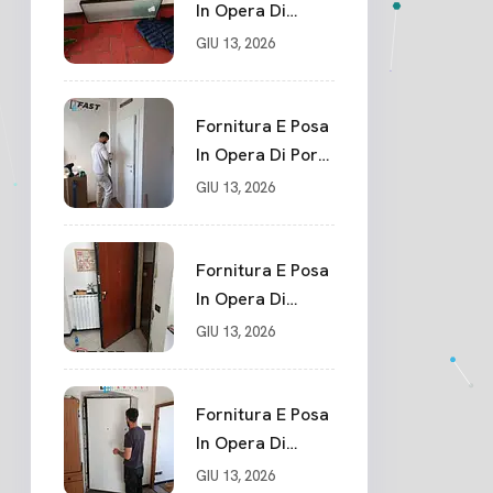
In Opera Di
Portone Blindato
GIU 13, 2026
Su Misura In
PVC, Panello
Blindato
Fornitura E Posa
Spessore 44 Mm
In Opera Di Porte
Serratura
Interne Sarzana
GIU 13, 2026
Chiusura In 10
Punti La Spezia
Fornitura E Posa
In Opera Di
Nuovo Portone
GIU 13, 2026
Blindato La
Spezia
Fornitura E Posa
In Opera Di
Nuovo Portone
GIU 13, 2026