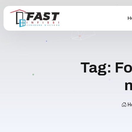
H
Tag:
Fo
n
H