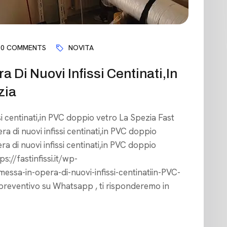
0 COMMENTS
NOVITA
 Di Nuovi Infissi Centinati,in
zia
si centinati,in PVC doppio vetro La Spezia Fast
ra di nuovi infissi centinati,in PVC doppio
a di nuovi infissi centinati,in PVC doppio
s://fastinfissi.it/wp-
ssa-in-opera-di-nuovi-infissi-centinatiin-PVC-
preventivo su Whatsapp , ti risponderemo in