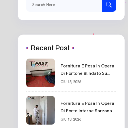
Search
for:
Recent Post
Fornitura E Posa In Opera
Di Portone Blindato Su
Misura In PVC, Panello
GIU 13, 2026
Blindato Spessore 44 Mm
Serratura Chiusura In 10
Punti La Spezia
Fornitura E Posa In Opera
Di Porte Interne Sarzana
GIU 13, 2026