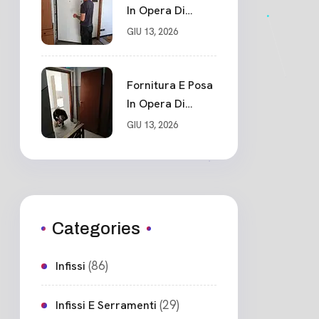
In Opera Di
Nuovo Portone
GIU 13, 2026
Blindato Classe 3
Sicurezza
Cadimare
Fornitura E Posa
In Opera Di
Nuovo Portone
GIU 13, 2026
Blindato
Ceparana
Categories
(86)
Infissi
(29)
Infissi E Serramenti