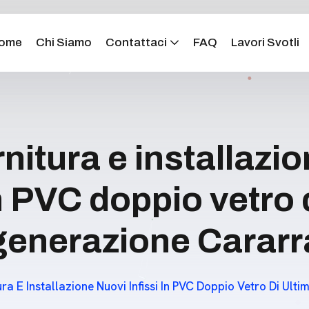
ome
Chi Siamo
Contattaci
FAQ
Lavori Svotli
nitura e installazi
in PVC doppio vetro 
generazione Cararr
ura E Installazione Nuovi Infissi In PVC Doppio Vetro Di Ul