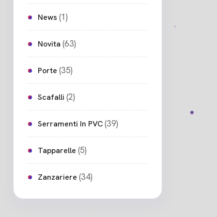
(1)
News
(63)
Novita
(35)
Porte
(2)
Scafalli
(39)
Serramenti In PVC
(5)
Tapparelle
(34)
Zanzariere