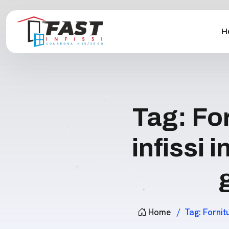
H
Tag:
For
infissi 
Home
Tag:
Fornit