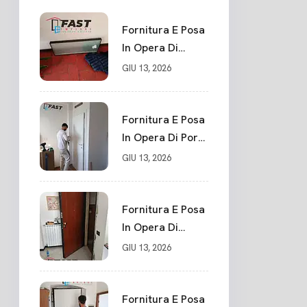
Fornitura E Posa
In Opera Di
Portone Blindato
GIU 13, 2026
Su Misura In
PVC, Panello
Blindato
Fornitura E Posa
Spessore 44 Mm
In Opera Di Porte
Serratura
Interne Sarzana
GIU 13, 2026
Chiusura In 10
Punti La Spezia
Fornitura E Posa
In Opera Di
Nuovo Portone
GIU 13, 2026
Blindato La
Spezia
Fornitura E Posa