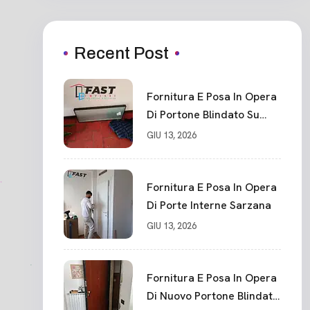
Recent Post
Fornitura E Posa In Opera
Di Portone Blindato Su
Misura In PVC, Panello
GIU 13, 2026
Blindato Spessore 44 Mm
Serratura Chiusura In 10
Punti La Spezia
Fornitura E Posa In Opera
Di Porte Interne Sarzana
GIU 13, 2026
Fornitura E Posa In Opera
Di Nuovo Portone Blindato