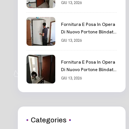
La Spezia
GIU 13, 2026
Fornitura E Posa In Opera
Di Nuovo Portone Blindato
Classe 3 Sicurezza
GIU 13, 2026
Cadimare
Fornitura E Posa In Opera
Di Nuovo Portone Blindato
Ceparana
GIU 13, 2026
Categories