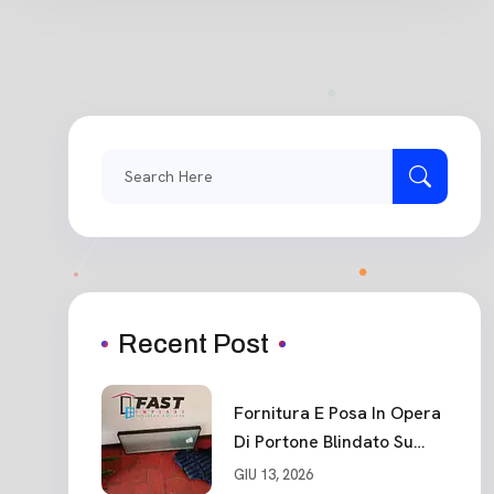
Search
for:
Recent Post
Fornitura E Posa In Opera
Di Portone Blindato Su
Misura In PVC, Panello
GIU 13, 2026