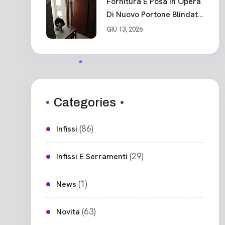
Fornitura E Posa In Opera
Di Nuovo Portone Blindato
Ceparana
GIU 13, 2026
Categories
(86)
Infissi
(29)
Infissi E Serramenti
(1)
News
(63)
Novita