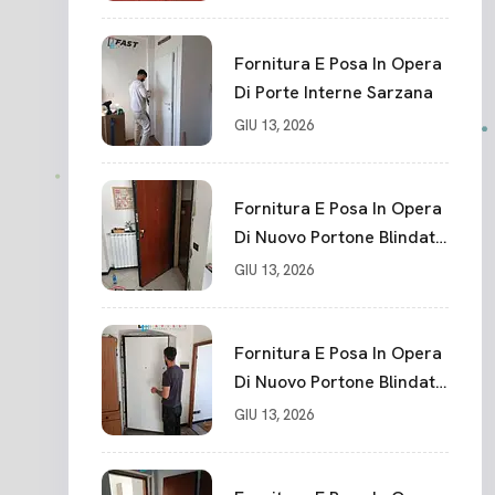
Blindato Spessore 44 Mm
Serratura Chiusura In 10
Punti La Spezia
Fornitura E Posa In Opera
Di Porte Interne Sarzana
GIU 13, 2026
Fornitura E Posa In Opera
Di Nuovo Portone Blindato
La Spezia
GIU 13, 2026
Fornitura E Posa In Opera
Di Nuovo Portone Blindato
Classe 3 Sicurezza
GIU 13, 2026
Cadimare