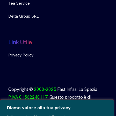
Tea Service
Delta Group SRL
Link Utile
Privacy Policy
Copyright ©
2000-2025
Fast Infissi La Spezia
P.IVA 01562240117
.Questo prodotto è di
proprietà di
Fast Infissi.
Creato da
GoDesign
Tutti i
Diamo valore alla tua privacy
diritti riservati
.