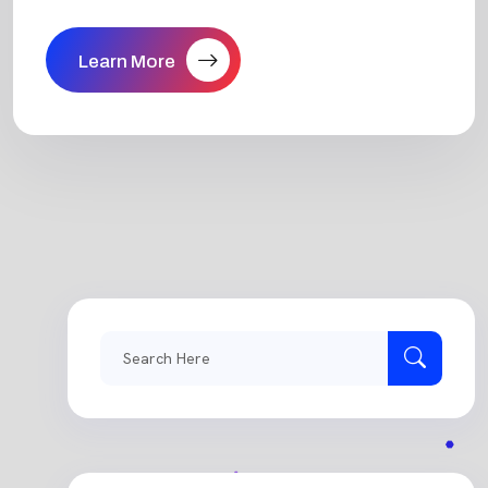
Learn More
Search
for: