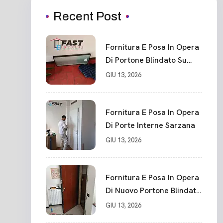
Recent Post
Fornitura E Posa In Opera
Di Portone Blindato Su
Misura In PVC, Panello
GIU 13, 2026
Blindato Spessore 44 Mm
Serratura Chiusura In 10
Punti La Spezia
Fornitura E Posa In Opera
Di Porte Interne Sarzana
GIU 13, 2026
Fornitura E Posa In Opera
Di Nuovo Portone Blindato
La Spezia
GIU 13, 2026