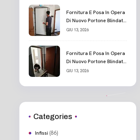
Fornitura E Posa In Opera
Di Nuovo Portone Blindato
Classe 3 Sicurezza
GIU 13, 2026
Cadimare
Fornitura E Posa In Opera
Di Nuovo Portone Blindato
Ceparana
GIU 13, 2026
Categories
(86)
Infissi