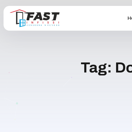
H
Tag:
Do