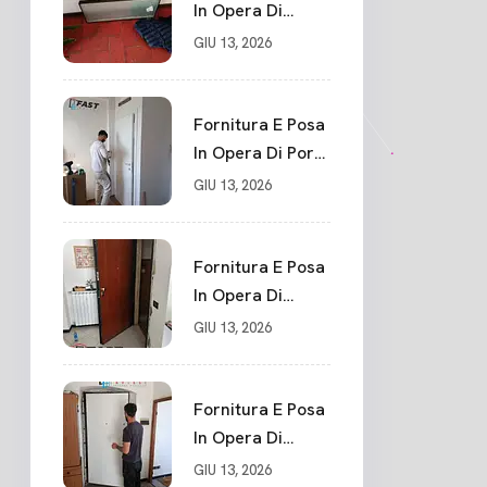
In Opera Di
Portone Blindato
GIU 13, 2026
Su Misura In
PVC, Panello
Blindato
Fornitura E Posa
Spessore 44 Mm
In Opera Di Porte
Serratura
Interne Sarzana
GIU 13, 2026
Chiusura In 10
Punti La Spezia
Fornitura E Posa
In Opera Di
Nuovo Portone
GIU 13, 2026
Blindato La
Spezia
Fornitura E Posa
In Opera Di
Nuovo Portone
GIU 13, 2026