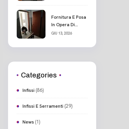
Blindato Classe 3
Sicurezza
Cadimare
Fornitura E Posa
In Opera Di
Nuovo Portone
GIU 13, 2026
Blindato
Ceparana
Categories
(86)
Infissi
(29)
Infissi E Serramenti
(1)
News