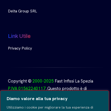
Delta Group SRL
Link Utile
Privacy Policy
Copyright ©
2000-2025
Fast Infissi La Spezia
P.IVA 01562240117
.Questo prodotto è di
proprietà di
Fast Infissi.
Creato da
GoDesign
Tutti i
Diamo valore alla tua privacy
diritti riservati
.
Utilizziamo i cookie per migliorare la tua esperienza di