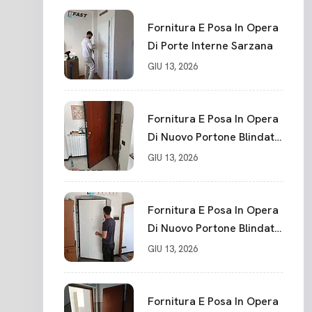
Serratura Chiusura In 10
Punti La Spezia
Fornitura E Posa In Opera
Di Porte Interne Sarzana
GIU 13, 2026
Fornitura E Posa In Opera
Di Nuovo Portone Blindato
La Spezia
GIU 13, 2026
Fornitura E Posa In Opera
Di Nuovo Portone Blindato
Classe 3 Sicurezza
GIU 13, 2026
Cadimare
Fornitura E Posa In Opera