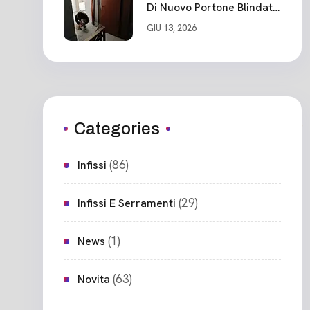
Di Nuovo Portone Blindato
Ceparana
GIU 13, 2026
Categories
(86)
Infissi
(29)
Infissi E Serramenti
(1)
News
(63)
Novita