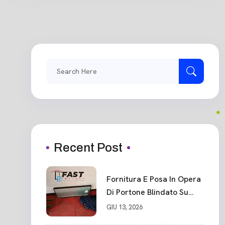
Search
for:
Recent Post
Fornitura E Posa In Opera
Di Portone Blindato Su
Misura In PVC, Panello
GIU 13, 2026
Blindato Spessore 44 Mm